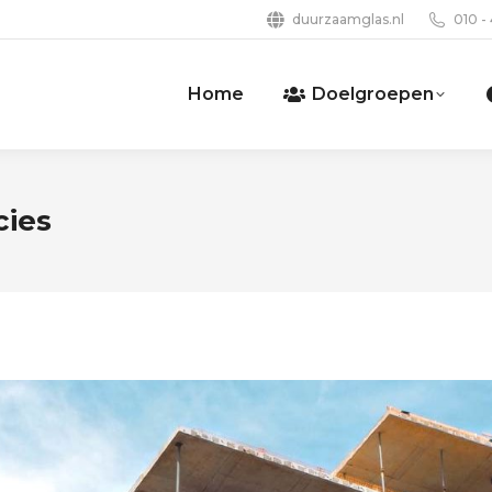
duurzaamglas.nl
010 -
Home
Doelgroepen
cies