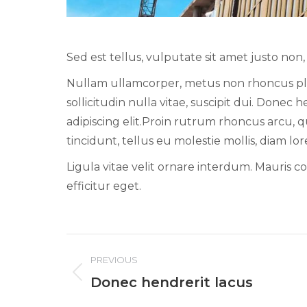
Sed est tellus, vulputate sit amet justo non
Nullam ullamcorper, metus non rhoncus place
sollicitudin nulla vitae, suscipit dui. Donec
adipiscing elit.Proin rutrum rhoncus arcu, qui
tincidunt, tellus eu molestie mollis, diam l
Ligula vitae velit ornare interdum. Mauris
efficitur eget.
Project
PREVIOUS
Previous
Donec hendrerit lacus
navigation
project: