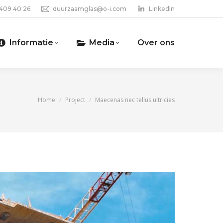
 409 40 26
duurzaamglas@o-i.com
LinkedIn
Informatie
Media
Over ons
Je bent hier:
Home
Project
Maecenas nec tellus ultricies