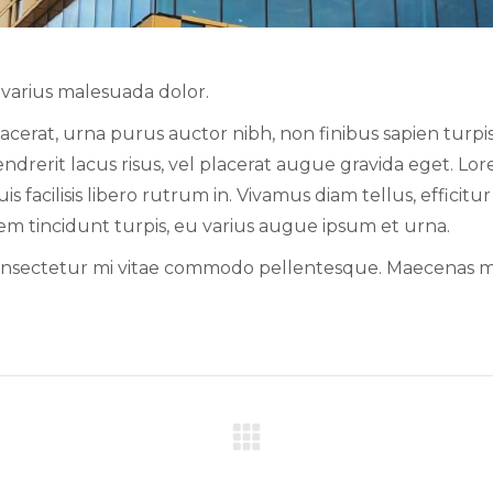
, varius malesuada dolor.
rat, urna purus auctor nibh, non finibus sapien turpis 
 hendrerit lacus risus, vel placerat augue gravida eget. L
s facilisis libero rutrum in. Vivamus diam tellus, efficitur
orem tincidunt turpis, eu varius augue ipsum et urna.
 consectetur mi vitae commodo pellentesque. Maecenas 
Next
project: