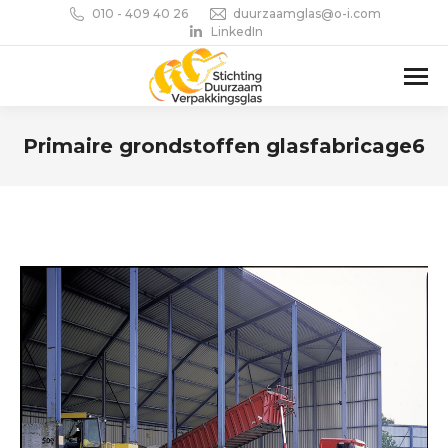
010 - 409 40 26
duurzaamglas@o-i.com
LinkedIn
Primaire grondstoffen glasfabricage6
Je bent hier: