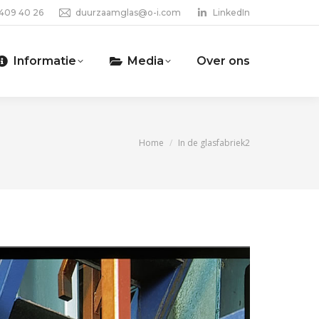
 409 40 26
duurzaamglas@o-i.com
LinkedIn
Informatie
Media
Over ons
Je bent hier:
Home
In de glasfabriek2