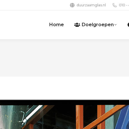
duurzaamglas.nl
010 -
Home
Doelgroepen