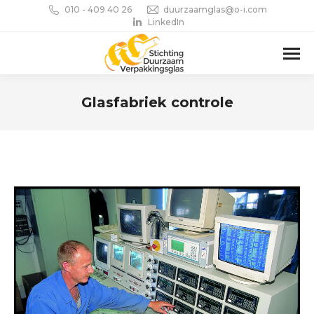
010 - 409 40 26
duurzaamglas@o-i.com
LinkedIn
Glasfabriek controle
Je bent hier: