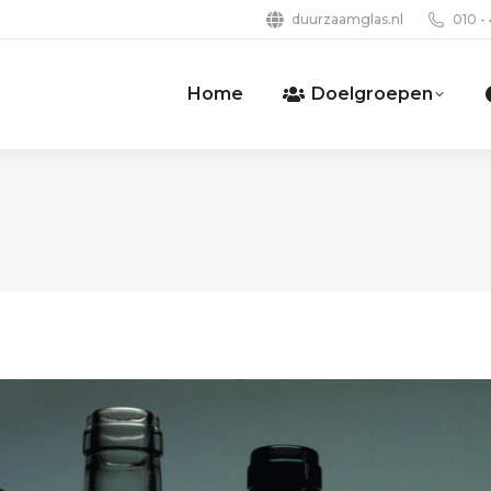
duurzaamglas.nl
010 -
Home
Doelgroepen