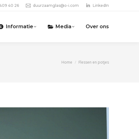
 409 40 26
duurzaamglas@o-i.com
LinkedIn
Informatie
Media
Over ons
Je bent hier:
Home
Flessen en potjes