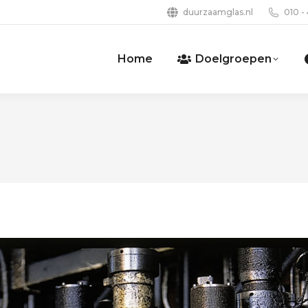
duurzaamglas.nl
010 -
Home
Doelgroepen