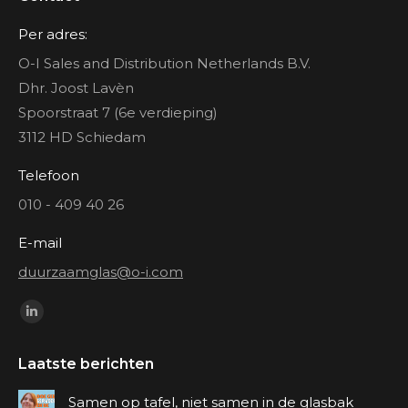
Per adres:
O-I Sales and Distribution Netherlands B.V.
Dhr. Joost Lavèn
Spoorstraat 7 (6e verdieping)
3112 HD Schiedam
Telefoon
010 - 409 40 26
E-mail
duurzaamglas@o-i.com
Vind ons op:
Linkedin
page
Laatste berichten
opens
in
Samen op tafel, niet samen in de glasbak