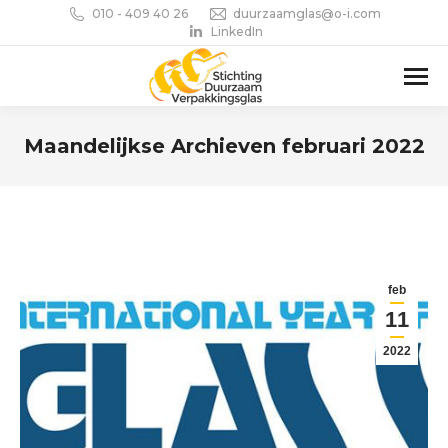
010 - 409 40 26
duurzaamglas@o-i.com
LinkedIn
Maandelijkse Archieven
februari 2022
Je bent hier:
feb
11
2022