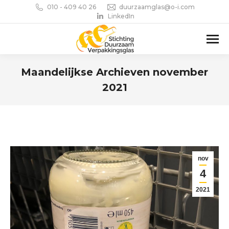
010 - 409 40 26
duurzaamglas@o-i.com
LinkedIn
Maandelijkse Archieven
november
2021
Je bent hier:
nov
4
2021