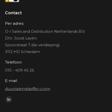
Contact
Per adres:
O-I Sales and Distribution Netherlands B.V.
Dhr. Joost Lavèn
Spoorstraat 7 (6e verdieping)
3112 HD Schiedam
Telefoon
010 - 409 40 26
E-mail
duurzaamglas@o-i.com
Vind ons op:
Linkedin
page