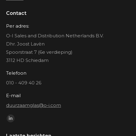
Contact
Per adres:
O-I Sales and Distribution Netherlands B.V.
Dhr. Joost Lavèn
Spoorstraat 7 (6e verdieping)
3112 HD Schiedam
Telefoon
010 - 409 40 26
E-mail
duurzaamglas@o-i.com
Vind ons op:
Linkedin
page
Laatste berichten