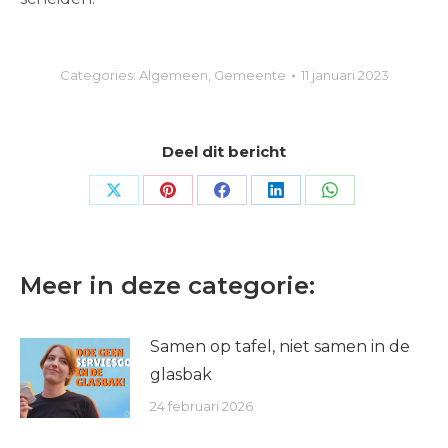
Categories:
Algemeen
,
Gemeente
11 januari 2023
Deel dit bericht
Share
Share
Share
Share
Share
on
on
on
on
on
X
Pinterest
Facebook
LinkedIn
WhatsApp
Meer in deze categorie:
Samen op tafel, niet samen in de
glasbak
24 februari 2026