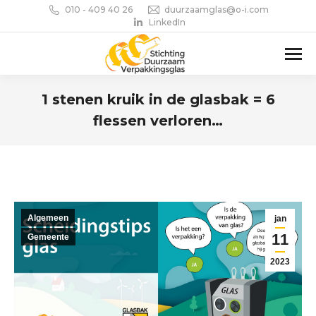
010 - 409 40 26
duurzaamglas@o-i.com
LinkedIn
1 stenen kruik in de glasbak = 6
flessen verloren…
Je bent hier:
Algemeen
jan
11
Gemeente
2023